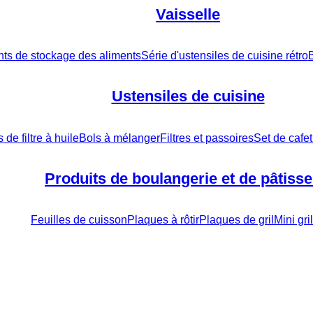
Vaisselle
nts de stockage des aliments
Série d'ustensiles de cuisine rétro
B
Ustensiles de cuisine
 de filtre à huile
Bols à mélanger
Filtres et passoires
Set de cafet
Produits de boulangerie et de pâtisse
Feuilles de cuisson
Plaques à rôtir
Plaques de gril
Mini gr