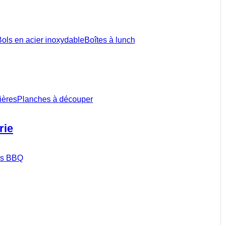
ols en acier inoxydable
Boîtes à lunch
ières
Planches à découper
rie
ils BBQ