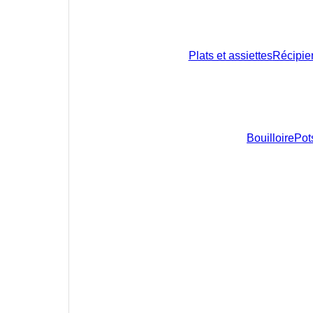
Plats et assiettes
Récipie
Bouilloire
Pots