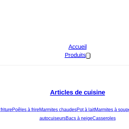
Accueil
Produits
Articles de cuisine
friture
Poêles à frire
Marmites chaudes
Pot à lait
Marmites à soupe
autocuiseurs
Bacs à neige
Casseroles