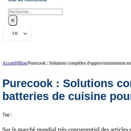
Rechercher
×
FR
EN
ZH
DE
Accueil
/
Blog
/
Purecook : Solutions complètes d'approvisionnement en 
RU
Purecook : Solutions c
ES
PT
batteries de cuisine po
AR
JA
Tag :
KO
Sur le marché mondial très concurrentiel des articles 