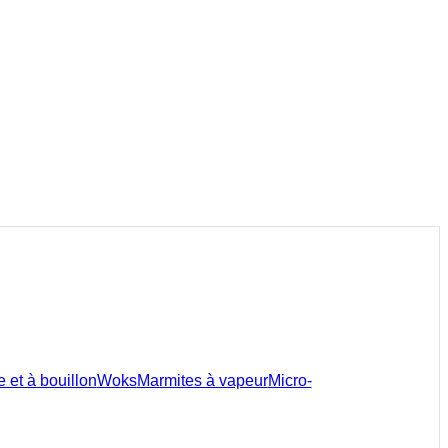
 et à bouillon
Woks
Marmites à vapeur
Micro-