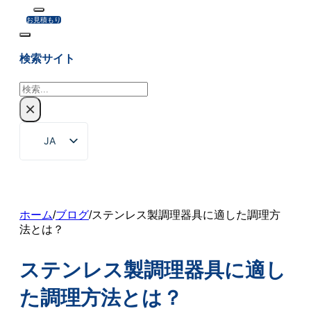
お見積もり
検索サイト
検
索
×
JA
EN
ZH
FR
ホーム
/
ブログ
/
ステンレス製調理器具に適した調理方
法とは？
DE
RU
ステンレス製調理器具に適し
ES
た調理方法とは？
PT