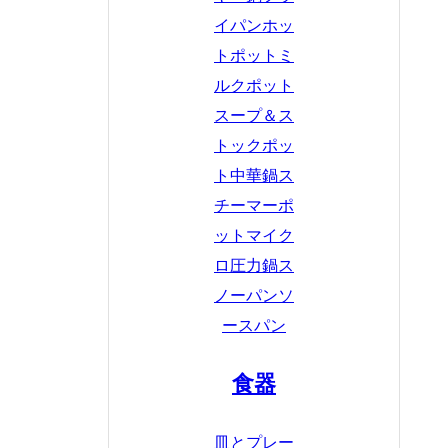
イパン
ホッ
トポット
ミ
ルクポット
スープ＆ス
トックポッ
ト
中華鍋
ス
チーマーポ
ット
マイク
ロ圧力鍋
ス
ノーパン
ソ
ースパン
食器
皿とプレー