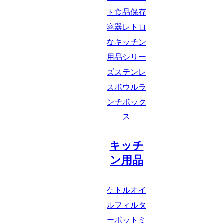
ト
食品保存
容器
レトロ
なキッチン
用品シリー
ズ
ステンレ
スボウル
ラ
ンチボック
ス
キッチ
ン用品
ケトル
オイ
ルフィルタ
ーポット
ミ