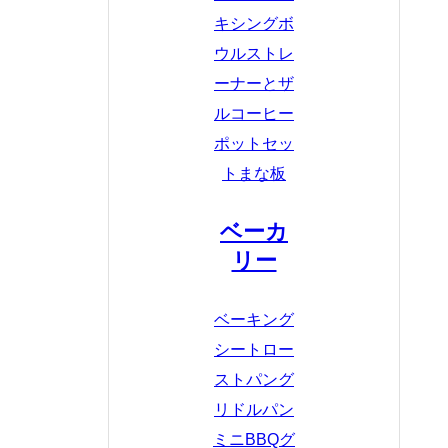
キシングボ
ウル
ストレ
ーナーとザ
ル
コーヒー
ポットセッ
ト
まな板
ベーカ
リー
ベーキング
シート
ロー
ストパン
グ
リドルパン
ミニBBQグ