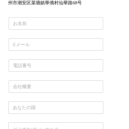
州市潮安区菜塘鎮華僑村仙華路68号