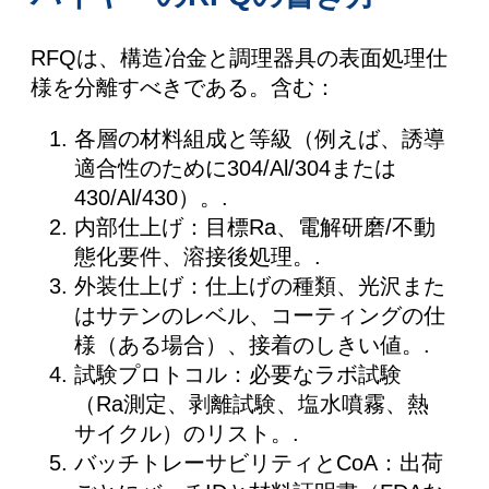
RFQは、構造冶金と調理器具の表面処理仕
様を分離すべきである。含む：
各層の材料組成と等級（例えば、誘導
適合性のために304/Al/304または
430/Al/430）。.
内部仕上げ：目標Ra、電解研磨/不動
態化要件、溶接後処理。.
外装仕上げ：仕上げの種類、光沢また
はサテンのレベル、コーティングの仕
様（ある場合）、接着のしきい値。.
試験プロトコル：必要なラボ試験
（Ra測定、剥離試験、塩水噴霧、熱
サイクル）のリスト。.
バッチトレーサビリティとCoA：出荷