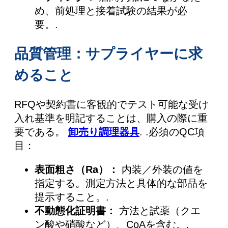
め、前処理と接着試験の結果が必
要。.
品質管理：サプライヤーに求
めること
RFQや契約書に客観的でテスト可能な受け
入れ基準を明記することは、購入の際に重
要である。
卸売り調理器具
. .必須のQC項
目：
表面粗さ（Ra）：
内装／外装の値を
指定する。測定方法と具体的な部品を
提示すること。.
不動態化証明書：
方法と試薬（クエ
ン酸や硝酸など）、CoAを含む。.