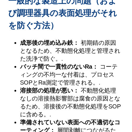
一般的な製造上の問題（およ
び調理器具の表面処理がそれ
を防ぐ方法）
成形後の埋め込み鉄：
初期錆の原因
となるため、不動態化処理と管理され
た洗浄で防ぐ。.
バッチ間で一貫性のないRa：
コーテ
ィングの不均一な付着は、プロセス
SOPとRa測定で管理される。.
溶接部の処理が悪い：
不動態化処理
なしの溶接熱影響部は腐食の原因とな
るため、溶接後の不動態化処理をSOP
に含める。.
準備されていない表面への不適切なコ
ーティング：
層間剥離につながるた