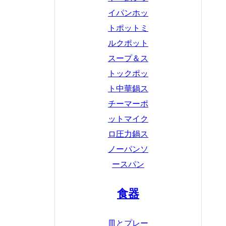
イパン
ホッ
トポット
ミ
ルクポット
スープ＆ス
トックポッ
ト
中華鍋
ス
チーマーポ
ット
マイク
ロ圧力鍋
ス
ノーパン
ソ
ースパン
食器
皿とプレー