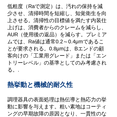
低粗度（Raで測定）は、汚れの保持を減
少させ、清掃時間を短縮し、知覚衛生を向
上させる。清掃性の目標値を満たす内装仕
上げは、消費者からのクレームを減らし、
AUR（使用後の返品）を減らす。プレミア
ムでは、Ra値は通常0.2～0.4μmであるこ
とが要求される。0.8µmは、Bエンドの顧
客向けの「工業用グレード」または「エン
トリーレベル」の基準としてのみ考慮され
る。.
熱挙動と機械的耐久性
調理器具の表面処理は熱伝導と熱応力の挙
動に影響を与えます。粗い素地はコーティ
ングの早期故障の原因となり、一貫性のな