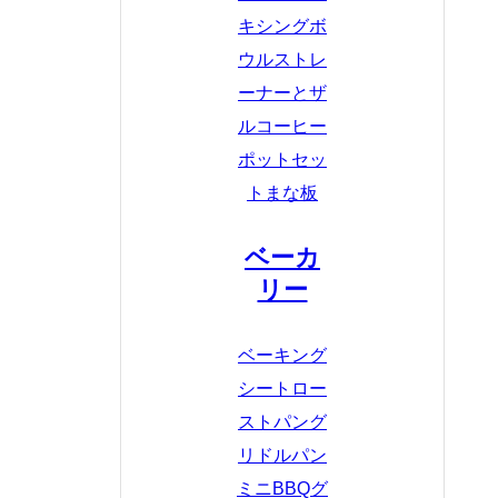
キシングボ
ウル
ストレ
ーナーとザ
ル
コーヒー
ポットセッ
ト
まな板
ベーカ
リー
ベーキング
シート
ロー
ストパン
グ
リドルパン
ミニBBQグ