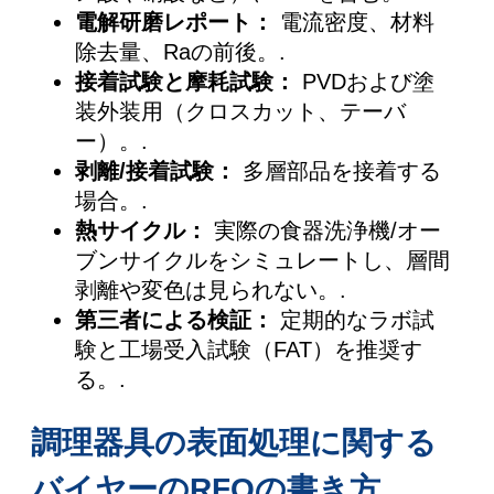
電解研磨レポート：
電流密度、材料
除去量、Raの前後。.
接着試験と摩耗試験：
PVDおよび塗
装外装用（クロスカット、テーバ
ー）。.
剥離/接着試験：
多層部品を接着する
場合。.
熱サイクル：
実際の食器洗浄機/オー
ブンサイクルをシミュレートし、層間
剥離や変色は見られない。.
第三者による検証：
定期的なラボ試
験と工場受入試験（FAT）を推奨す
る。.
調理器具の表面処理に関する
バイヤーのRFQの書き方