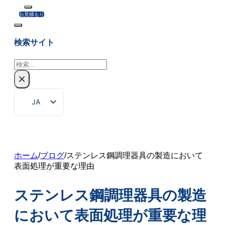
お見積もり
検索サイト
検
索
×
JA
EN
ZH
FR
ホーム
/
ブログ
/
ステンレス鋼調理器具の製造において
表面処理が重要な理由
DE
RU
ステンレス鋼調理器具の製造
ES
において表面処理が重要な理
PT