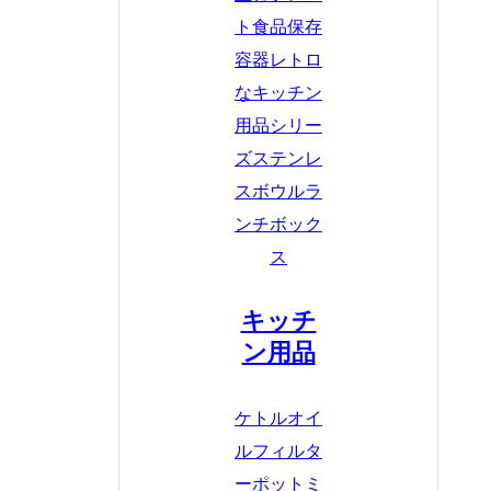
ト
食品保存
容器
レトロ
なキッチン
用品シリー
ズ
ステンレ
スボウル
ラ
ンチボック
ス
キッチ
ン用品
ケトル
オイ
ルフィルタ
ーポット
ミ