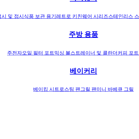
접시 및 접시
식품 보관 용기
레트로 키친웨어 시리즈
스테인리스 스
주방 용품
주전자
오일 필터 포트
믹싱 볼
스트레이너 및 콜란더
커피 포트
베이커리
베이킹 시트
로스팅 팬
그릴 팬
미니 바베큐 그릴