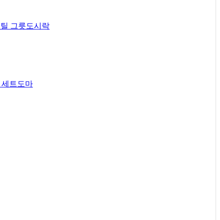
틸 그릇
도시락
 세트
도마