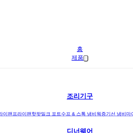
홈
제품
조리기구
라이팬
프라이팬
핫팟
밀크 포트
수프 & 스톡 냄비
웍
증기선 냄비
마
디너웨어