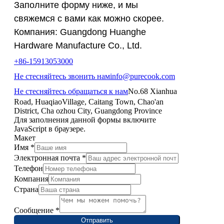
Заполните форму ниже, и мы
свяжемся с вами как можно скорее.
Компания: Guangdong Huanghe
Hardware Manufacture Co., Ltd.
+86-15913053000
Не стесняйтесь звонить нам
info@purecook.com
Не стесняйтесь обращаться к нам
No.68 Xianhua
Road, HuaqiaoVillage, Caitang Town, Chao'an
District, Cha ozhou City, Guangdong Province
Для заполнения данной формы включите
JavaScript в браузере.
Макет
Имя
*
Электронная почта
*
Телефон
Компания
Страна
Сообщение
*
Отправить