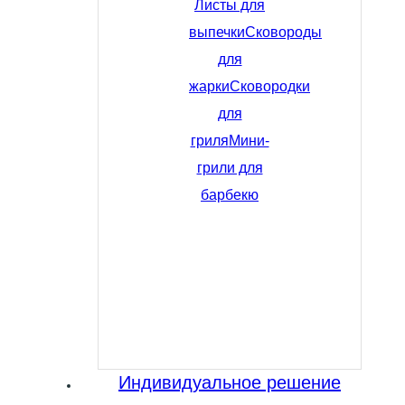
Листы для
выпечки
Сковороды
для
жарки
Сковородки
для
гриля
Мини-
грили для
барбекю
Индивидуальное решение