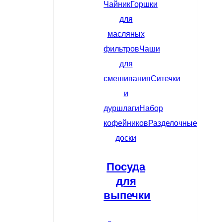
Чайник
Горшки
для
масляных
фильтров
Чаши
для
смешивания
Ситечки
и
дуршлаги
Набор
кофейников
Разделочные
доски
Посуда
для
выпечки