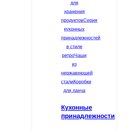
для
хранения
продуктов
Серия
кухонных
принадлежностей
в стиле
ретро
Чаши
из
нержавеющей
стали
Коробки
для ланча
Кухонные
принадлежности