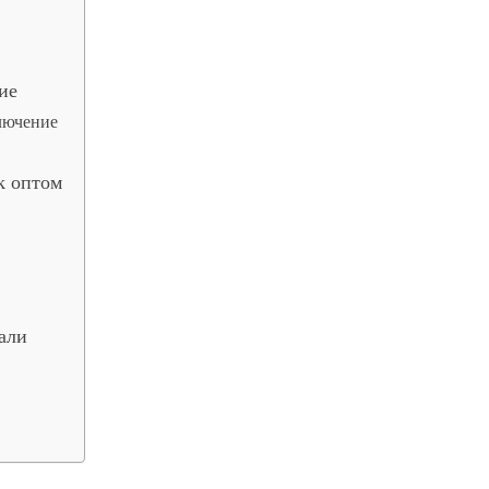
ие
лючение
k оптом
али