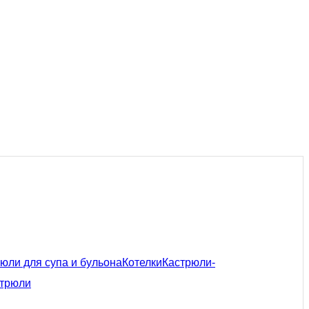
юли для супа и бульона
Котелки
Кастрюли-
трюли