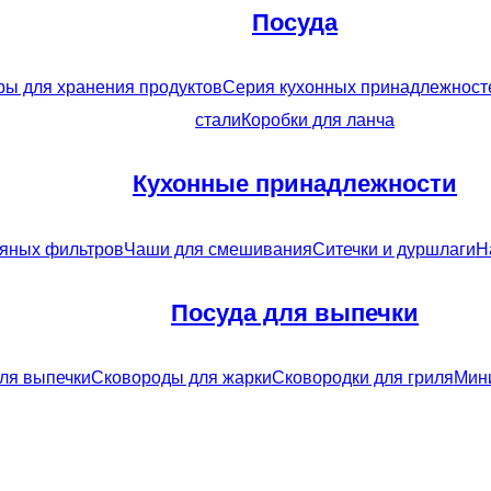
Посуда
ры для хранения продуктов
Серия кухонных принадлежносте
стали
Коробки для ланча
Кухонные принадлежности
ляных фильтров
Чаши для смешивания
Ситечки и дуршлаги
Н
Посуда для выпечки
ля выпечки
Сковороды для жарки
Сковородки для гриля
Мини