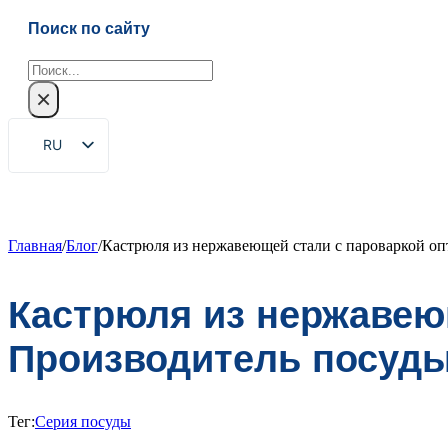
Поиск по сайту
Поиск
×
RU
EN
ZH
FR
Главная
/
Блог
/
Кастрюля из нержавеющей стали с пароваркой оп
DE
Кастрюля из нержавеющ
ES
PT
Производитель посуды
AR
JA
Тег:
Серия посуды
KO