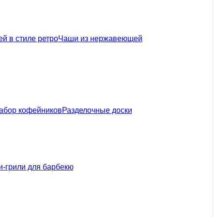
й в стиле ретро
Чаши из нержавеющей
абор кофейников
Разделочные доски
-грили для барбекю