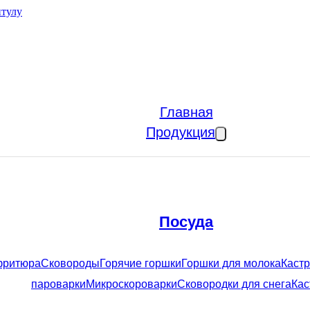
итулу
Главная
Продукция
Посуда
фритюра
Сковороды
Горячие горшки
Горшки для молока
Кастр
пароварки
Микроскороварки
Сковородки для снега
Кас