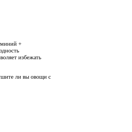
юминий +
одность
воляет избежать
ушите ли вы овощи с