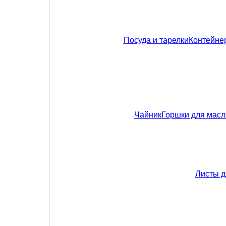
Посуда и тарелки
Контейне
Чайник
Горшки для мас
Листы д