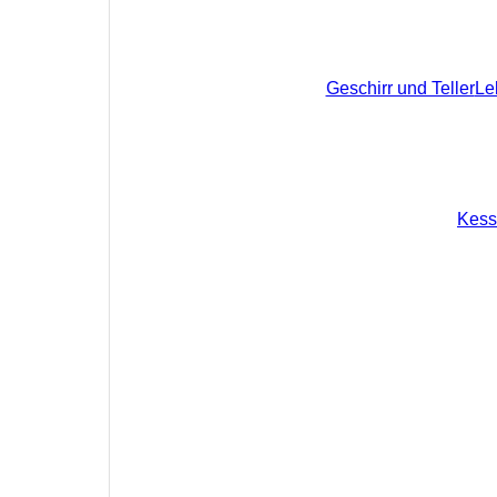
Geschirr und Teller
Le
Kess