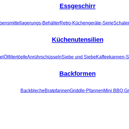
Essgeschirr
bensmittellagerungs-Behälter
Retro-Küchengeräte-Serie
Schalen
Küchenutensilien
el
Ölfiltertöpfe
Anrührschüsseln
Siebe und Siebe
Kaffeekannen-S
Backformen
Backbleche
Bratpfannen
Griddle-Pfannen
Mini BBQ Gri