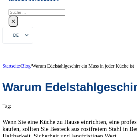
Suchen
×
DE
EN
ZH
FR
Startseite
/
Blog
/
Warum Edelstahlgeschirr ein Muss in jeder Küche ist
RU
Warum Edelstahlgeschirr
ES
PT
AR
Tag:
JA
Wenn Sie eine Küche zu Hause einrichten, eine profes
KO
kaufen, sollten Sie Besteck aus rostfreiem Stahl in Bet
Haltbarkeit, Sicherheit und langfristigen Wert.