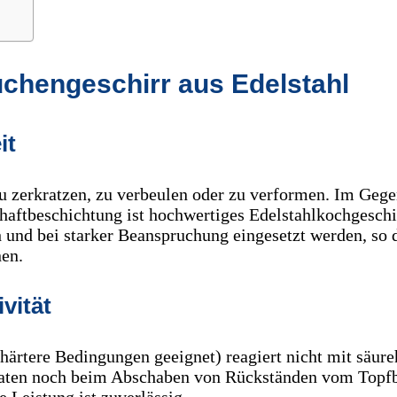
üchengeschirr aus Edelstahl
it
zu zerkratzen, zu verbeulen oder zu verformen. Im Geg
aftbeschichtung ist hochwertiges Edelstahlkochgeschi
 und bei starker Beanspruchung eingesetzt werden, so 
nen.
vität
 härtere Bedingungen geeignet) reagiert nicht mit säure
aten noch beim Abschaben von Rückständen vom Topfb
 Leistung ist zuverlässig.