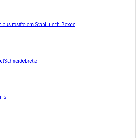
 aus rostfreiem Stahl
Lunch-Boxen
et
Schneidebretter
lls