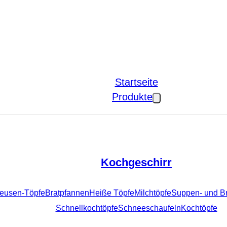
Startseite
Produkte
Kochgeschirr
tteusen-Töpfe
Bratpfannen
Heiße Töpfe
Milchtöpfe
Suppen- und B
Schnellkochtöpfe
Schneeschaufeln
Kochtöpfe