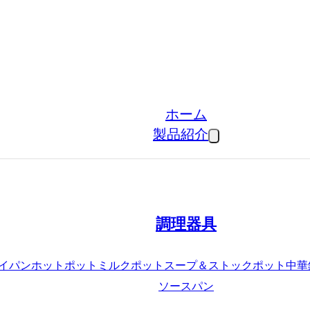
ホーム
製品紹介
調理器具
イパン
ホットポット
ミルクポット
スープ＆ストックポット
中華
ソースパン