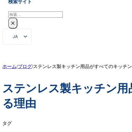
検索サイト
検
索
×
JA
EN
ZH
FR
ホーム
/
ブログ
/
ステンレス製キッチン用品がすべてのキッチン
DE
ステンレス製キッチン用
RU
ES
る理由
PT
AR
タグ
KO