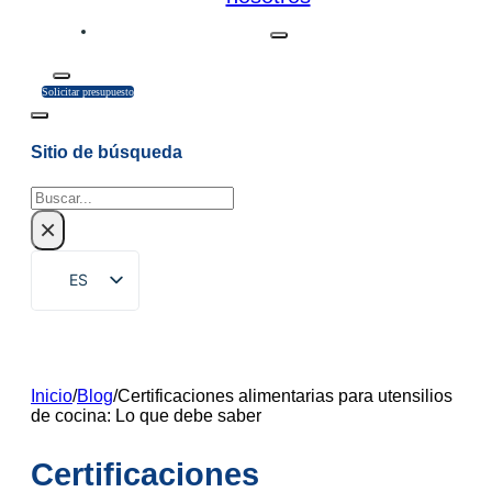
Solicitar presupuesto
Sitio de búsqueda
Buscar
×
ES
EN
ZH
FR
Inicio
/
Blog
/
Certificaciones alimentarias para utensilios
de cocina: Lo que debe saber
DE
RU
Certificaciones