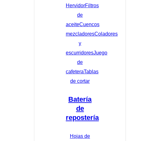
Hervidor
Filtros
de
aceite
Cuencos
mezcladores
Coladores
y
escurridores
Juego
de
cafetera
Tablas
de cortar
Batería
de
repostería
Hojas de