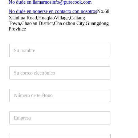
No dude en llamarnos
info@purecook.com
No dude en ponerse en contacto con nosotros
No.68
Xianhua Road,HuaqiaoVillage,Caitang
Town,Chao'an District,Cha ozhou City,Guangdong
Province