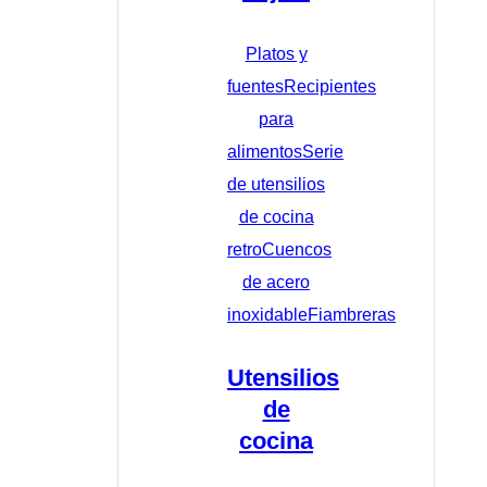
Platos y
fuentes
Recipientes
para
alimentos
Serie
de utensilios
de cocina
retro
Cuencos
de acero
inoxidable
Fiambreras
Utensilios
de
cocina