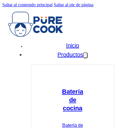
Saltar al contenido principal
Saltar al pie de página
Inicio
Productos
Batería
de
cocina
Batería de