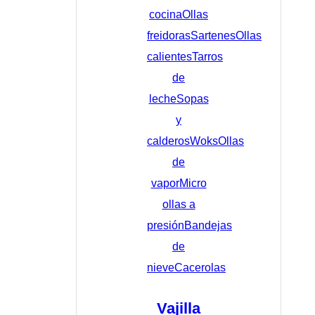
cocina
Ollas
freidoras
Sartenes
Ollas
calientes
Tarros
de
leche
Sopas
y
calderos
Woks
Ollas
de
vapor
Micro
ollas a
presión
Bandejas
de
nieve
Cacerolas
Vajilla