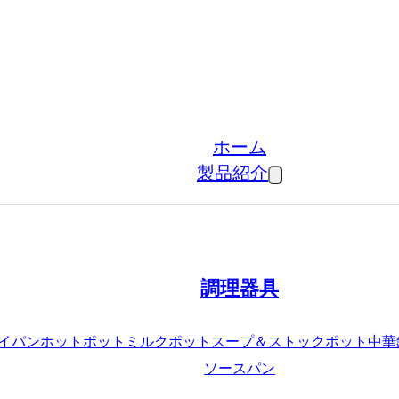
ホーム
製品紹介
調理器具
イパン
ホットポット
ミルクポット
スープ＆ストックポット
中華
ソースパン