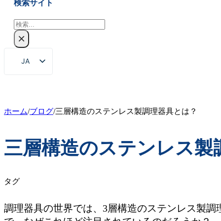
検索サイト
検
索
×
JA
EN
ZH
FR
ホーム
/
ブログ
/
三層構造のステンレス製調理器具とは？
DE
三層構造のステンレス製
RU
ES
PT
タグ
AR
調理器具の世界では、3層構造のステンレス製調
KO