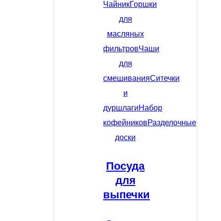
Чайник
Горшки
для
масляных
фильтров
Чаши
для
смешивания
Ситечки
и
дуршлаги
Набор
кофейников
Разделочные
доски
Посуда
для
выпечки