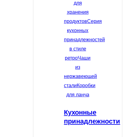
для
хранения
продуктов
Серия
кухонных
принадлежностей
в стиле
ретро
Чаши
из
нержавеющей
стали
Коробки
для ланча
Кухонные
принадлежности