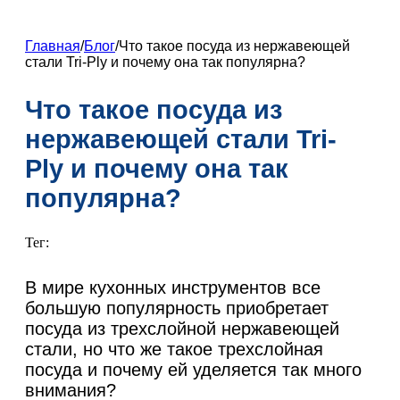
ZH
FR
Главная
/
Блог
/
Что такое посуда из нержавеющей
стали Tri-Ply и почему она так популярна?
DE
ES
Что такое посуда из
PT
нержавеющей стали Tri-
AR
Ply и почему она так
JA
популярна?
KO
Тег:
В мире кухонных инструментов все
большую популярность приобретает
посуда из трехслойной нержавеющей
стали, но что же такое трехслойная
посуда и почему ей уделяется так много
внимания?