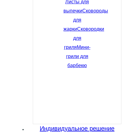
Листы для
выпечки
Сковороды
для
жарки
Сковородки
для
гриля
Мини-
грили для
барбекю
Индивидуальное решение