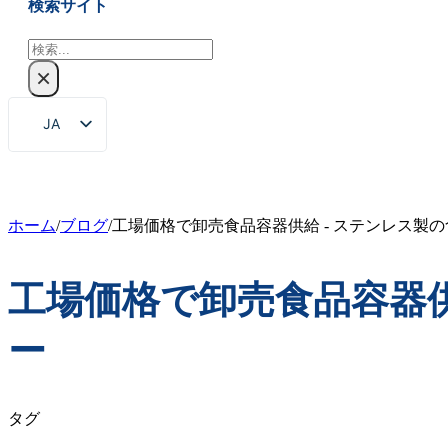
検索サイト
検
索
×
JA
EN
ZH
FR
ホーム
/
ブログ
/
工場価格で卸売食品容器供給 - ステンレス製
DE
工場価格で卸売食品容器供
RU
ES
ー
PT
AR
タグ
KO