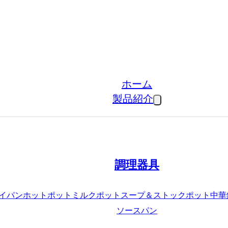
ホーム
製品紹介
調理器具
イパン
ホットポット
ミルクポット
スープ＆ストックポット
中華
ソースパン