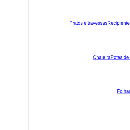
Pratos e travessas
Recipient
Chaleira
Potes de f
Folhas