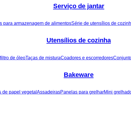
Serviço de jantar
es para armazenagem de alimentos
Série de utensílios de cozinh
Utensílios de cozinha
iltro de óleo
Taças de mistura
Coadores e escorredores
Conjunto
Bakeware
 de papel vegetal
Assadeiras
Panelas para grelhar
Mini grelhad