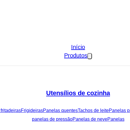
Início
Produtos
Utensílios de cozinha
fritadeiras
Frigideiras
Panelas quentes
Tachos de leite
Panelas p
panelas de pressão
Panelas de neve
Panelas