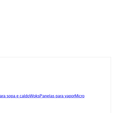
ara sopa e caldo
Woks
Panelas para vapor
Micro