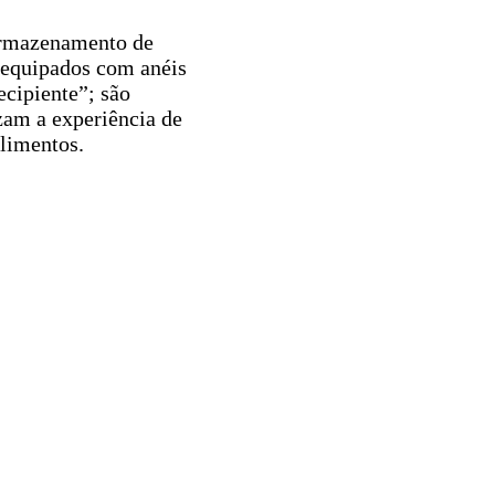
 armazenamento de
 equipados com anéis
ecipiente”; são
zam a experiência de
limentos.