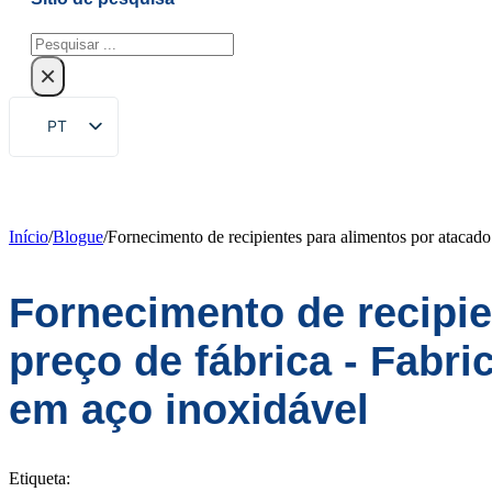
Pesquisar
×
PT
EN
ZH
FR
Início
/
Blogue
/
Fornecimento de recipientes para alimentos por atacado 
DE
Fornecimento de recipie
RU
ES
preço de fábrica - Fabri
AR
em aço inoxidável
JA
KO
Etiqueta: