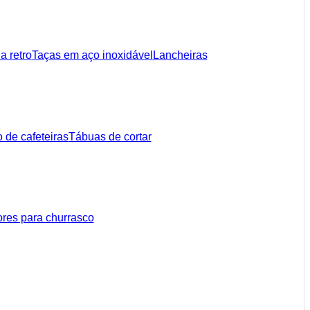
a retro
Taças em aço inoxidável
Lancheiras
 de cafeteiras
Tábuas de cortar
ores para churrasco