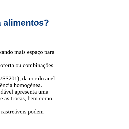
a alimentos?
ixando mais espaço para
e oferta ou combinações
SS201), da cor do anel
rrência homogénea.
idável apresenta uma
s e as trocas, bem como
s rastreáveis podem