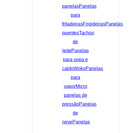
panelas
Panelas
para
fritadeiras
Frigideiras
Panelas
quentes
Tachos
de
leite
Panelas
para sopa e
caldo
Woks
Panelas
para
vapor
Micro
panelas de
pressão
Panelas
de
neve
Panelas