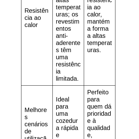
altas
resistênc
temperat
ia ao
Resistên
uras; os
calor,
cia ao
revestim
mantém
calor
entos
a forma
anti-
a altas
aderente
temperat
s têm
uras.
uma
resistênc
ia
limitada.
Perfeito
Ideal
para
para
quem dá
Melhore
uma
prioridad
s
cozedur
e à
cenários
a rápida
qualidad
de
e
e,
utilizaçã