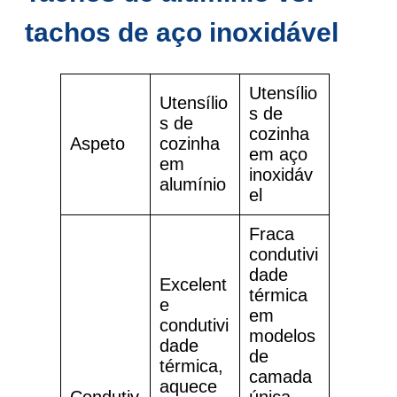
tachos de aço inoxidável
Utensílio
Utensílio
s de
s de
cozinha
Aspeto
cozinha
em aço
em
inoxidáv
alumínio
el
Fraca
condutivi
dade
Excelent
térmica
e
em
condutivi
modelos
dade
de
térmica,
camada
aquece