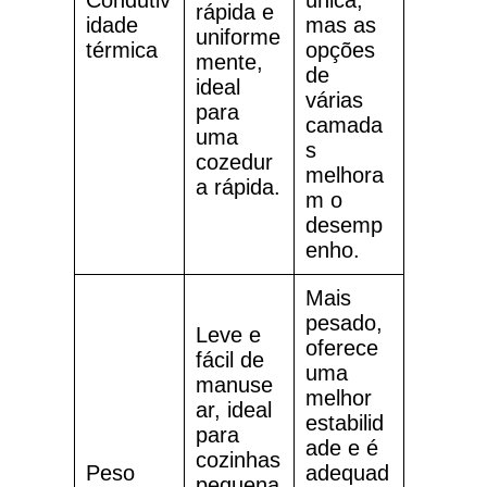
Condutiv
única,
rápida e
idade
mas as
uniforme
térmica
opções
mente,
de
ideal
várias
para
camada
uma
s
cozedur
melhora
a rápida.
m o
desemp
enho.
Mais
pesado,
Leve e
oferece
fácil de
uma
manuse
melhor
ar, ideal
estabilid
para
ade e é
cozinhas
Peso
adequad
pequena