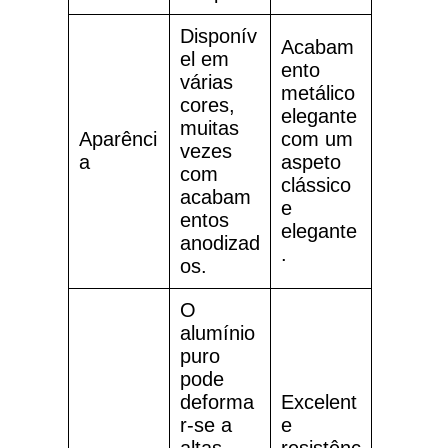
Disponív
Acabam
el em
ento
várias
metálico
cores,
elegante
muitas
Aparênci
com um
vezes
a
aspeto
com
clássico
acabam
e
entos
elegante
anodizad
.
os.
O
alumínio
puro
pode
deforma
Excelent
r-se a
e