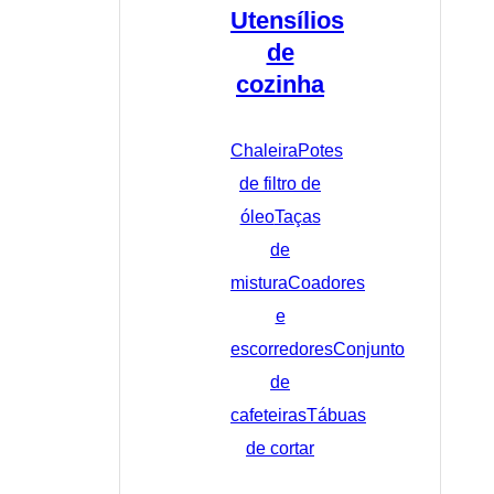
Utensílios
de
cozinha
Chaleira
Potes
de filtro de
óleo
Taças
de
mistura
Coadores
e
escorredores
Conjunto
de
cafeteiras
Tábuas
de cortar