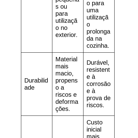
o para
s ou
uma
para
utilizaçã
utilizaçã
o
o no
prolonga
exterior.
da na
cozinha.
Material
Durável,
mais
resistent
macio,
e à
Durabilid
propens
corrosão
ade
o a
e à
riscos e
prova de
deforma
riscos.
ções.
Custo
inicial
mais