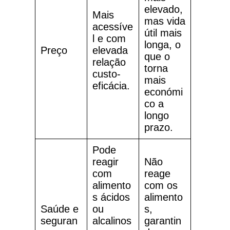
elevado,
Mais
mas vida
acessíve
útil mais
l e com
longa, o
Preço
elevada
que o
relação
torna
custo-
mais
eficácia.
económi
co a
longo
prazo.
Pode
reagir
Não
com
reage
alimento
com os
s ácidos
alimento
Saúde e
ou
s,
seguran
alcalinos
garantin