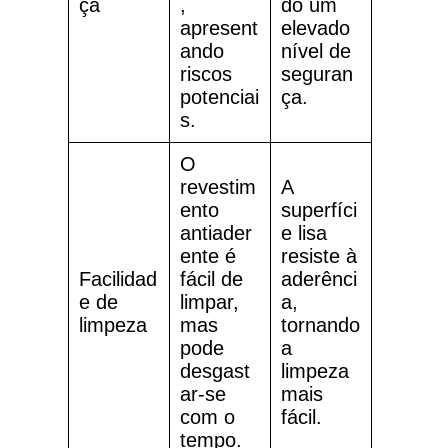
ça
,
do um
apresent
elevado
ando
nível de
riscos
seguran
potenciai
ça.
s.
O
revestim
A
ento
superfíci
antiader
e lisa
ente é
resiste à
Facilidad
fácil de
aderênci
e de
limpar,
a,
limpeza
mas
tornando
pode
a
desgast
limpeza
ar-se
mais
com o
fácil.
tempo.