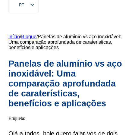
PT
EN
ZH
FR
Início
/
Blogue
/
Panelas de alumínio vs aço inoxidável:
Uma comparação aprofundada de caraterísticas,
DE
benefícios e aplicações
RU
Panelas de alumínio vs aço
ES
inoxidável: Uma
AR
comparação aprofundada
JA
de caraterísticas,
KO
benefícios e aplicações
Etiqueta:
Olá a todos, hoje quero falar-vos de dois