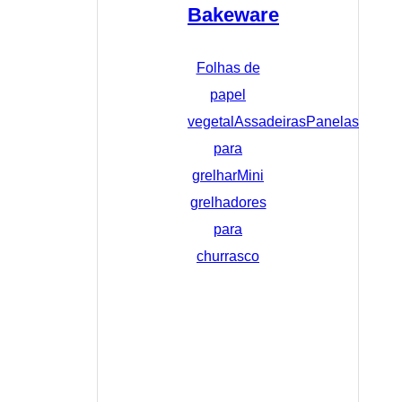
Bakeware
Folhas de
papel
vegetal
Assadeiras
Panelas
para
grelhar
Mini
grelhadores
para
churrasco