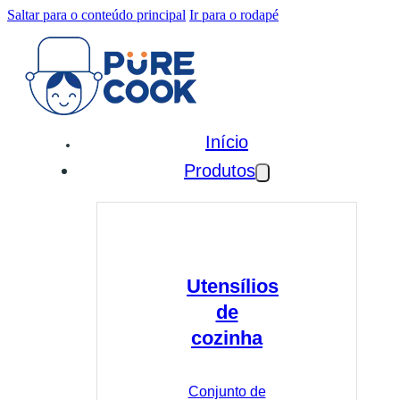
Saltar para o conteúdo principal
Ir para o rodapé
Início
Produtos
Utensílios
de
cozinha
Conjunto de