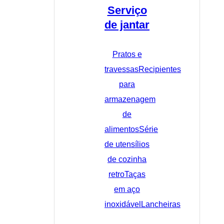
Serviço
de jantar
Pratos e
travessas
Recipientes
para
armazenagem
de
alimentos
Série
de utensílios
de cozinha
retro
Taças
em aço
inoxidável
Lancheiras