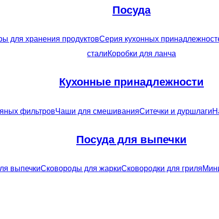
Посуда
ры для хранения продуктов
Серия кухонных принадлежносте
стали
Коробки для ланча
Кухонные принадлежности
ляных фильтров
Чаши для смешивания
Ситечки и дуршлаги
Н
Посуда для выпечки
ля выпечки
Сковороды для жарки
Сковородки для гриля
Мини