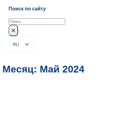
Поиск по сайту
Поиск
×
RU
EN
ZH
Месяц:
Май 2024
FR
DE
ES
PT
AR
JA
KO