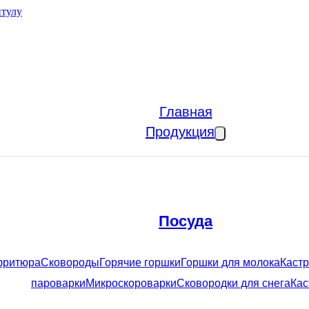
итулу
Главная
Продукция
Посуда
фритюра
Сковороды
Горячие горшки
Горшки для молока
Кастр
пароварки
Микроскороварки
Сковородки для снега
Кас