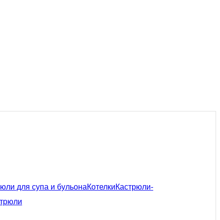
юли для супа и бульона
Котелки
Кастрюли-
трюли