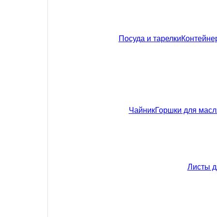
Посуда и тарелки
Контейне
Чайник
Горшки для мас
Листы д