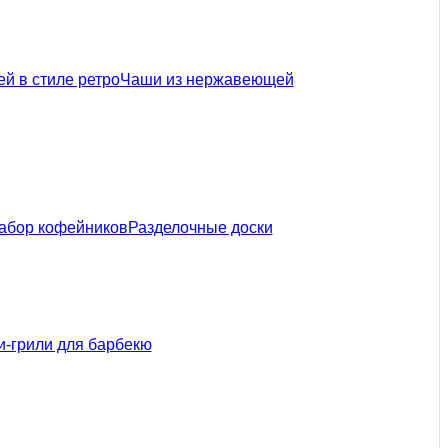
й в стиле ретро
Чаши из нержавеющей
абор кофейников
Разделочные доски
-грили для барбекю