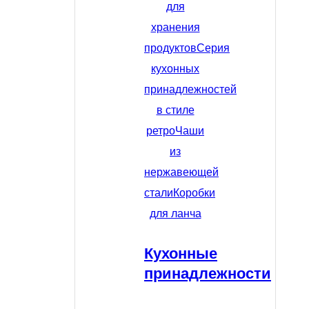
для
хранения
продуктов
Серия
кухонных
принадлежностей
в стиле
ретро
Чаши
из
нержавеющей
стали
Коробки
для ланча
Кухонные
принадлежности