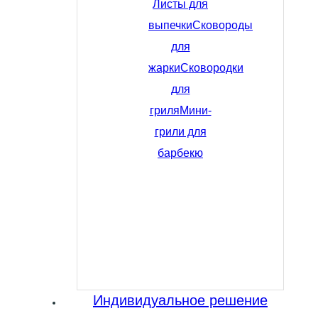
Листы для
выпечки
Сковороды
для
жарки
Сковородки
для
гриля
Мини-
грили для
барбекю
Индивидуальное решение