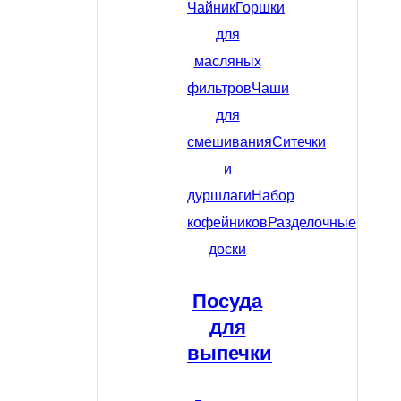
Чайник
Горшки
для
масляных
фильтров
Чаши
для
смешивания
Ситечки
и
дуршлаги
Набор
кофейников
Разделочные
доски
Посуда
для
выпечки