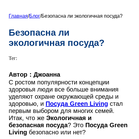
ZH
FR
Главная
/
Блог
/
Безопасна ли экологичная посуда?
DE
Безопасна ли
ES
экологичная посуда?
PT
AR
Тег:
JA
Автор：Джоанна
KO
С ростом популярности концепции
здоровья люди все больше внимания
уделяют охране окружающей среды и
здоровью, и
Посуда Green Living
стал
первым выбором для многих семей.
Итак, что же
Экологичная и
безопасная посуда
? Это
Посуда Green
Living
безопасно или нет?