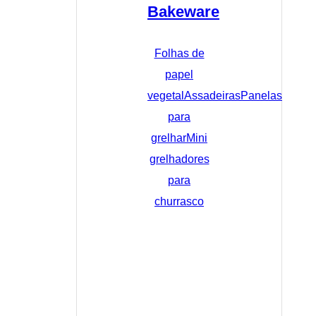
Bakeware
Folhas de
papel
vegetal
Assadeiras
Panelas
para
grelhar
Mini
grelhadores
para
churrasco