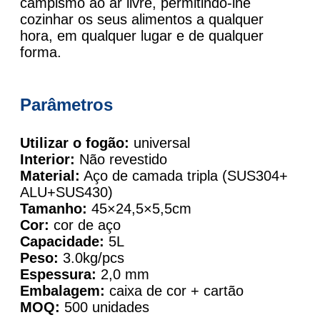
campismo ao ar livre, permitindo-lhe
cozinhar os seus alimentos a qualquer
hora, em qualquer lugar e de qualquer
forma.
Parâmetros
Utilizar o fogão:
universal
Interior:
Não revestido
Material:
Aço de camada tripla (SUS304+
ALU+SUS430)
Tamanho:
45×24,5×5,5cm
Cor:
cor de aço
Capacidade:
5L
Peso:
3.0kg/pcs
Espessura:
2,0 mm
Embalagem:
caixa de cor + cartão
MOQ:
500 unidades