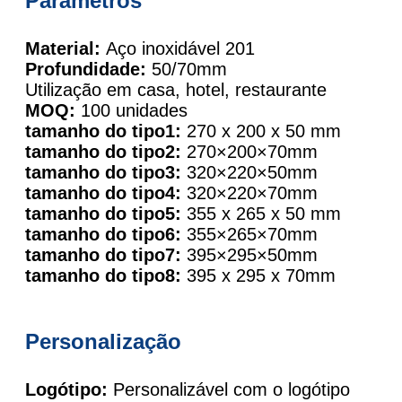
Parâmetros
Material:
Aço inoxidável 201
Profundidade:
50/70mm
Utilização em casa, hotel, restaurante
MOQ:
100 unidades
tamanho do tipo1:
270 x 200 x 50 mm
tamanho do tipo2:
270×200×70mm
tamanho do tipo3:
320×220×50mm
tamanho do tipo4:
320×220×70mm
tamanho do tipo5:
355 x 265 x 50 mm
tamanho do tipo6:
355×265×70mm
tamanho do tipo7:
395×295×50mm
tamanho do tipo8:
395 x 295 x 70mm
Personalização
Logótipo:
Personalizável com o logótipo