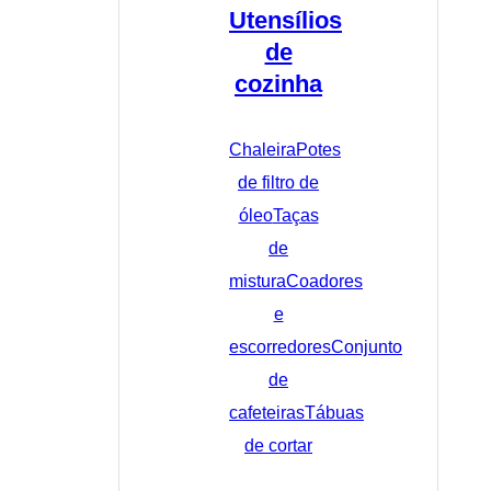
Utensílios
de
cozinha
Chaleira
Potes
de filtro de
óleo
Taças
de
mistura
Coadores
e
escorredores
Conjunto
de
cafeteiras
Tábuas
de cortar