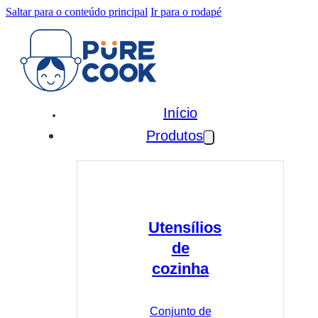
Saltar para o conteúdo principal
Ir para o rodapé
Início
Produtos
Utensílios
de
cozinha
Conjunto de