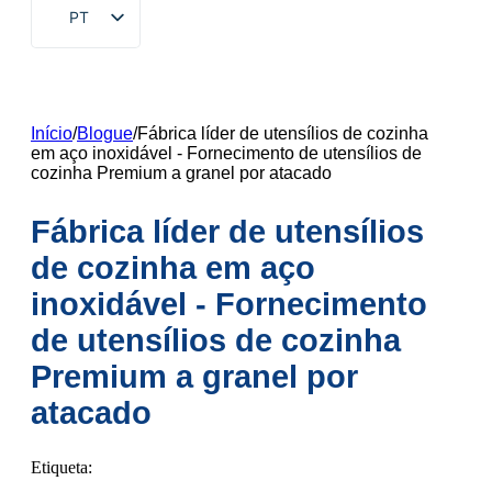
PT
EN
ZH
FR
Início
/
Blogue
/
Fábrica líder de utensílios de cozinha
em aço inoxidável - Fornecimento de utensílios de
DE
cozinha Premium a granel por atacado
RU
Fábrica líder de utensílios
ES
de cozinha em aço
AR
inoxidável - Fornecimento
JA
de utensílios de cozinha
KO
Premium a granel por
atacado
Etiqueta: