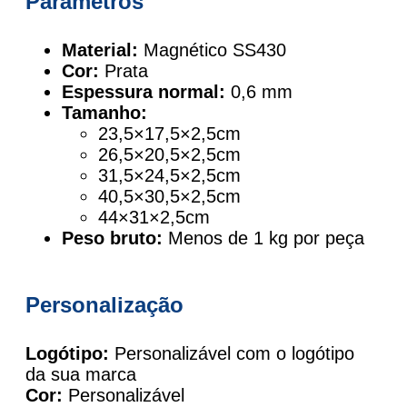
Parâmetros
Material:
Magnético SS430
Cor:
Prata
Espessura normal:
0,6 mm
Tamanho:
23,5×17,5×2,5cm
26,5×20,5×2,5cm
31,5×24,5×2,5cm
40,5×30,5×2,5cm
44×31×2,5cm
Peso bruto:
Menos de 1 kg por peça
Personalização
Logótipo:
Personalizável com o logótipo
da sua marca
Cor:
Personalizável