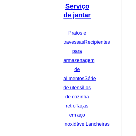
Serviço
de jantar
Pratos e
travessas
Recipientes
para
armazenagem
de
alimentos
Série
de utensílios
de cozinha
retro
Taças
em aço
inoxidável
Lancheiras