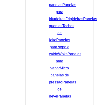
panelas
Panelas
para
fritadeiras
Frigideiras
Panelas
quentes
Tachos
de
leite
Panelas
para sopa e
caldo
Woks
Panelas
para
vapor
Micro
panelas de
pressão
Panelas
de
neve
Panelas