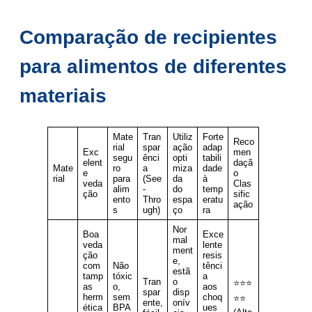
Comparação de recipientes
para alimentos de diferentes
materiais
Mate
Tran
Utiliz
Forte
Reco
rial
spar
ação
adap
Exc
men
segu
ênci
opti
tabili
elent
daçã
Mate
ro
a
miza
dade
e
o
rial
para
(See
da
à
veda
Clas
alim
-
do
temp
ção
sific
ento
Thro
espa
eratu
ação
s
ugh)
ço
ra
Nor
Boa
Exce
mal
veda
lente
ment
ção
resis
e,
com
Não
tênci
estã
tamp
tóxic
a
Tran
o
⭐⭐⭐
as
o,
aos
spar
disp
herm
sem
choq
⭐⭐
ente,
onív
ética
BPA
ues