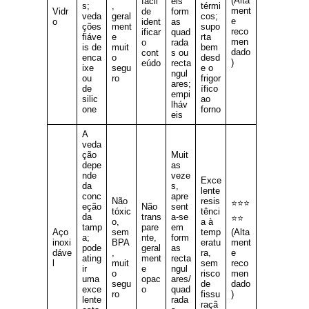
(Alta
fácil
eis
s;
,
térmi
ment
Vidr
de
form
veda
geral
cos;
e
o
ident
as
ções
ment
supo
reco
ificar
quad
fiáve
e
rta
men
o
rada
is de
muit
bem
dado
cont
s ou
enca
o
desd
)
eúdo
recta
ixe
segu
e o
ngul
ou
ro
frigor
ares;
de
ífico
empi
silic
ao
lháv
one
forno
eis
A
veda
ção
Muit
depe
as
nde
veze
Exce
da
s,
lente
conc
apre
Não
resis
⭐⭐⭐
eção
Não
sent
tóxic
tênci
da
trans
a-se
⭐⭐
o,
a à
tamp
pare
em
Aço
sem
temp
(Alta
a;
nte,
form
inoxi
BPA
eratu
ment
pode
geral
as
dáve
,
ra,
e
ating
ment
recta
l
muit
sem
reco
ir
e
ngul
o
risco
men
uma
opac
ares/
segu
de
dado
exce
o
quad
ro
fissu
)
lente
rada
raçã