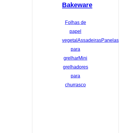
Bakeware
Folhas de
papel
vegetal
Assadeiras
Panelas
para
grelhar
Mini
grelhadores
para
churrasco