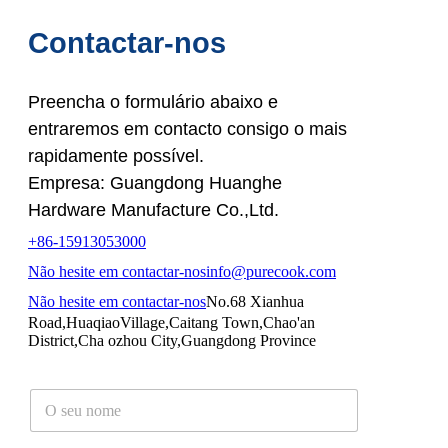
Contactar-nos
Preencha o formulário abaixo e
entraremos em contacto consigo o mais
rapidamente possível.
Empresa: Guangdong Huanghe
Hardware Manufacture Co.,Ltd.
+86-15913053000
Não hesite em contactar-nos
info@purecook.com
Não hesite em contactar-nos
No.68 Xianhua
Road,HuaqiaoVillage,Caitang Town,Chao'an
District,Cha ozhou City,Guangdong Province