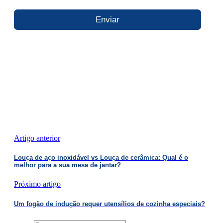
Enviar
Artigo anterior
Louça de aço inoxidável vs Louça de cerâmica: Qual é o
melhor para a sua mesa de jantar?
Próximo artigo
Um fogão de indução requer utensílios de cozinha especiais?