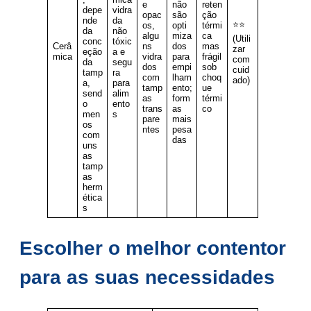
e
não
reten
depe
vidra
opac
são
ção
nde
da
⭐⭐
os,
opti
térmi
da
não
algu
miza
ca
(Utili
conc
tóxic
Cerâ
ns
dos
mas
zar
eção
a e
mica
vidra
para
frágil
com
da
segu
dos
empi
sob
cuid
tamp
ra
com
lham
choq
ado)
a,
para
tamp
ento;
ue
send
alim
as
form
térmi
o
ento
trans
as
co
men
s
pare
mais
os
ntes
pesa
com
das
uns
as
tamp
as
herm
ética
s
Escolher o melhor contentor
para as suas necessidades