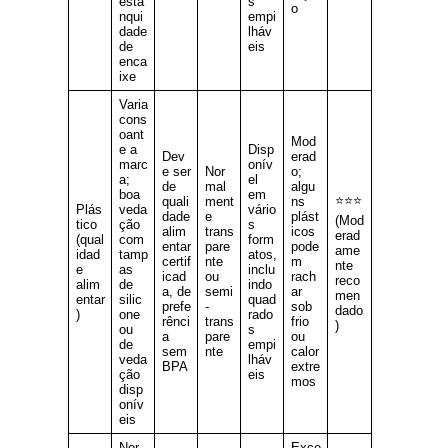
esta
s
o
nqui
empi
dade
lháv
de
eis
enca
ixe
Varia
cons
oant
Mod
e a
Disp
Dev
erad
marc
onív
e ser
Nor
o;
a;
el
de
mal
algu
boa
em
⭐⭐⭐
quali
ment
ns
Plás
veda
vário
dade
e
plást
(Mod
tico
ção
s
alim
trans
icos
erad
(qual
com
form
entar
pare
pode
ame
idad
tamp
atos,
certif
nte
m
nte
e
as
inclu
icad
ou
rach
reco
alim
de
indo
a, de
semi
ar
men
entar
silic
quad
prefe
-
sob
dado
)
one
rado
rênci
trans
frio
)
ou
s
a
pare
ou
de
empi
sem
nte
calor
veda
lháv
BPA
extre
ção
eis
mos
disp
onív
eis
Nor
Exce