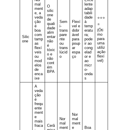
mal
lente
O
ment
adap
silic
e, a
tabili
one
veda
dade
⭐⭐⭐
de
ção
Sem
Flexí
à
quali
⭐
é
i-
vel e
temp
dade
(Óti
boa
trans
dobr
eratu
alim
mo
com
pare
ável
ra;
Silic
entar
para
tamp
nte
para
pode
one
não
uma
as
ou
poup
ir ao
é
utiliz
flexí
trans
ar
cong
tóxic
ação
veis
lúcid
espa
elad
o e
flexí
ou
o
ço
or e
não
vel)
mod
ao
cont
elos
micr
ém
de
o-
BPA
enca
onda
ixe
s
A
veda
ção
é
frequ
ente
ment
Nor
e
Nor
mal
mais
mal
ment
fraca
Cerâ
ment
e
Boa
;
mica