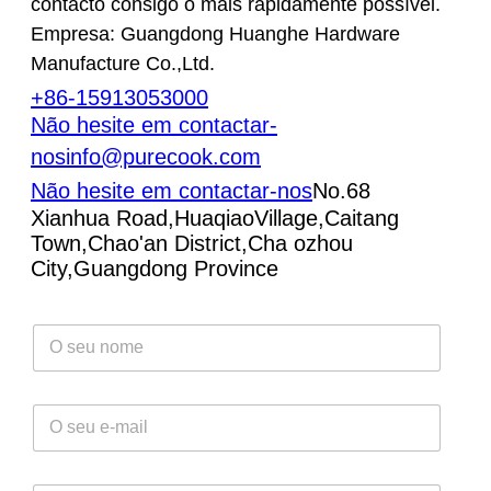
contacto consigo o mais rapidamente possível.
Empresa: Guangdong Huanghe Hardware
Manufacture Co.,Ltd.
+86-15913053000
Não hesite em contactar-
nos
info@purecook.com
Não hesite em contactar-nos
No.68
Xianhua Road,HuaqiaoVillage,Caitang
Town,Chao'an District,Cha ozhou
City,Guangdong Province