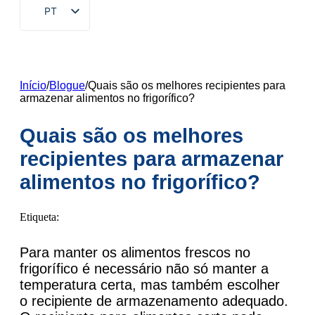
PT
EN
ZH
FR
Início
/
Blogue
/
Quais são os melhores recipientes para
armazenar alimentos no frigorífico?
DE
RU
Quais são os melhores
ES
recipientes para armazenar
AR
alimentos no frigorífico?
JA
Etiqueta:
KO
Para manter os alimentos frescos no
frigorífico é necessário não só manter a
temperatura certa, mas também escolher
o recipiente de armazenamento adequado.