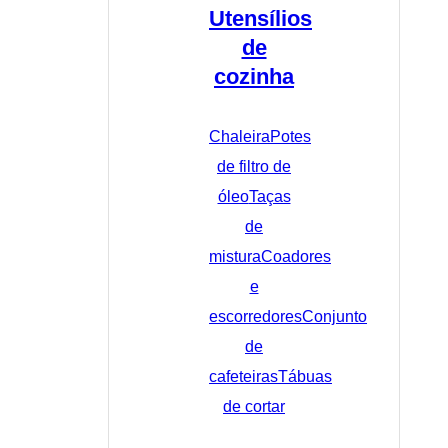
Utensílios
de
cozinha
Chaleira
Potes
de filtro de
óleo
Taças
de
mistura
Coadores
e
escorredores
Conjunto
de
cafeteiras
Tábuas
de cortar