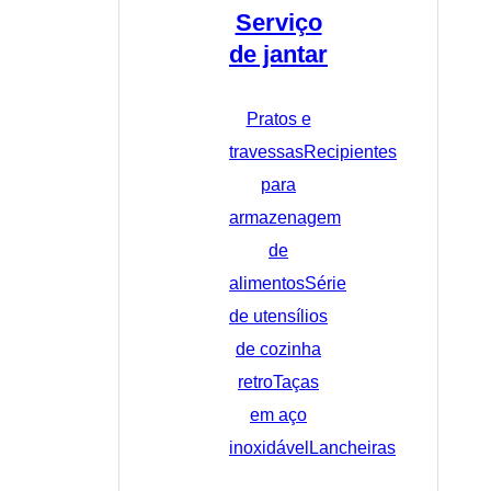
Serviço
de jantar
Pratos e
travessas
Recipientes
para
armazenagem
de
alimentos
Série
de utensílios
de cozinha
retro
Taças
em aço
inoxidável
Lancheiras