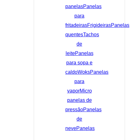
panelas
Panelas
para
fritadeiras
Frigideiras
Panelas
quentes
Tachos
de
leite
Panelas
para sopa e
caldo
Woks
Panelas
para
vapor
Micro
panelas de
pressão
Panelas
de
neve
Panelas