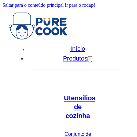
Saltar para o conteúdo principal
Ir para o rodapé
Início
Produtos
Utensílios
de
cozinha
Conjunto de