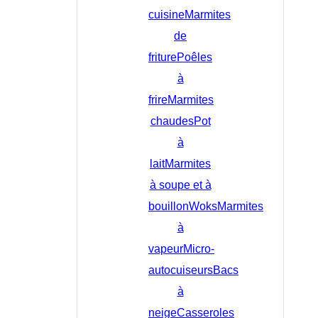
cuisine
Marmites
de
friture
Poêles
à
frire
Marmites
chaudes
Pot
à
lait
Marmites
à soupe et à
bouillon
Woks
Marmites
à
vapeur
Micro-
autocuiseurs
Bacs
à
neige
Casseroles