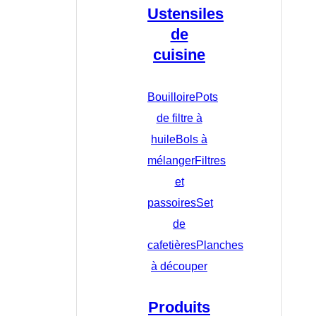
Ustensiles
de
cuisine
Bouilloire
Pots
de filtre à
huile
Bols à
mélanger
Filtres
et
passoires
Set
de
cafetières
Planches
à découper
Produits