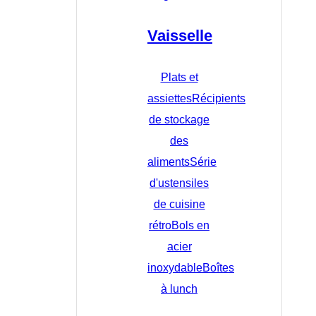
Vaisselle
Plats et
assiettes
Récipients
de stockage
des
aliments
Série
d'ustensiles
de cuisine
rétro
Bols en
acier
inoxydable
Boîtes
à lunch