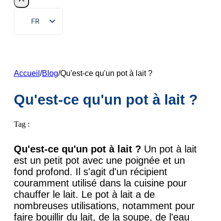
FR
EN
ZH
DE
Accueil
/
Blog
/
Qu'est-ce qu'un pot à lait ?
RU
Qu'est-ce qu'un pot à lait ?
ES
PT
Tag :
AR
Qu'est-ce qu'un pot à lait ?
Un pot à lait
JA
est un petit pot avec une poignée et un
KO
fond profond. Il s'agit d'un récipient
couramment utilisé dans la cuisine pour
chauffer le lait. Le pot à lait a de
nombreuses utilisations, notamment pour
faire bouillir du lait, de la soupe, de l'eau