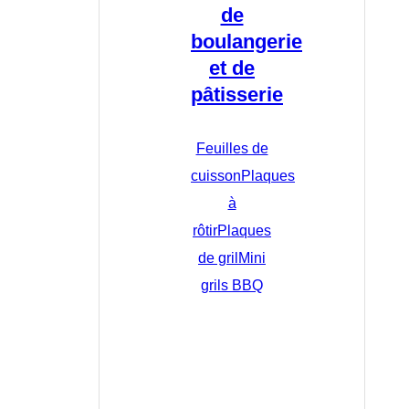
de
boulangerie
et de
pâtisserie
Feuilles de
cuisson
Plaques
à
rôtir
Plaques
de gril
Mini
grils BBQ