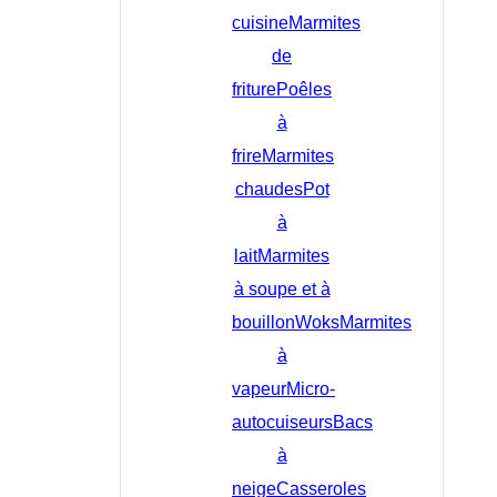
cuisine
Marmites
de
friture
Poêles
à
frire
Marmites
chaudes
Pot
à
lait
Marmites
à soupe et à
bouillon
Woks
Marmites
à
vapeur
Micro-
autocuiseurs
Bacs
à
neige
Casseroles