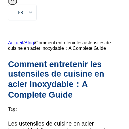
FR
EN
ZH
DE
Accueil
/
Blog
/
Comment entretenir les ustensiles de
cuisine en acier inoxydable：A Complete Guide
RU
ES
Comment entretenir les
PT
ustensiles de cuisine en
AR
acier inoxydable：A
JA
Complete Guide
KO
Tag :
Les ustensiles de cuisine en acier