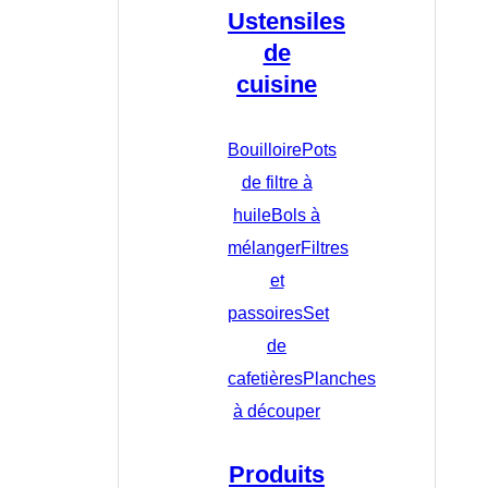
Ustensiles
de
cuisine
Bouilloire
Pots
de filtre à
huile
Bols à
mélanger
Filtres
et
passoires
Set
de
cafetières
Planches
à découper
Produits