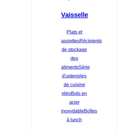
Vaisselle
Plats et
assiettes
Récipients
de stockage
des
aliments
Série
d'ustensiles
de cuisine
rétro
Bols en
acier
inoxydable
Boîtes
à lunch