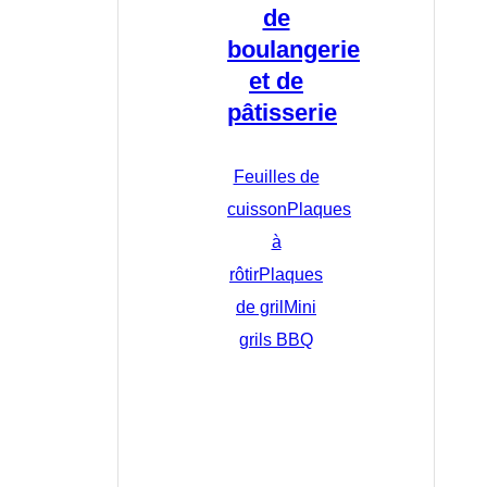
de
boulangerie
et de
pâtisserie
Feuilles de
cuisson
Plaques
à
rôtir
Plaques
de gril
Mini
grils BBQ