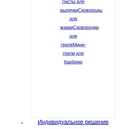
Листы для
выпечки
Сковороды
для
жарки
Сковородки
для
гриля
Мини-
грили для
барбекю
Индивидуальное решение