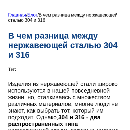
ZH
FR
Главная
/
Блог
/
В чем разница между нержавеющей
сталью 304 и 316
DE
ES
В чем разница между
PT
нержавеющей сталью 304
AR
и 316
JA
Тег:
KO
Изделия из нержавеющей стали широко
используются в нашей повседневной
жизни, но, сталкиваясь с множеством
различных материалов, многие люди не
знают, как выбрать тот, который им
подходит. Однако,
304 и 316 - два
распространенных типа