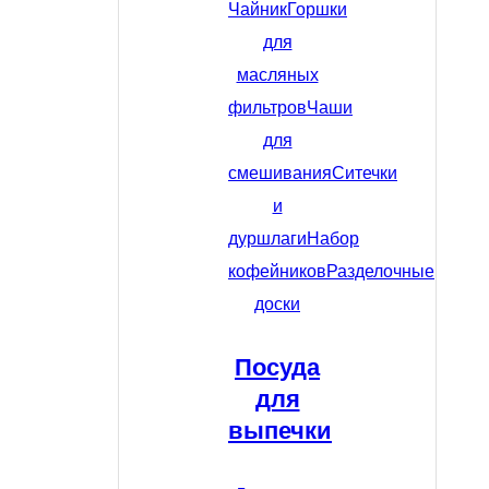
Чайник
Горшки
для
масляных
фильтров
Чаши
для
смешивания
Ситечки
и
дуршлаги
Набор
кофейников
Разделочные
доски
Посуда
для
выпечки