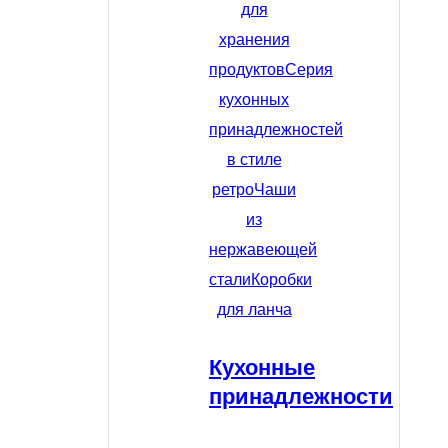
для
хранения
продуктов
Серия
кухонных
принадлежностей
в стиле
ретро
Чаши
из
нержавеющей
стали
Коробки
для ланча
Кухонные
принадлежности