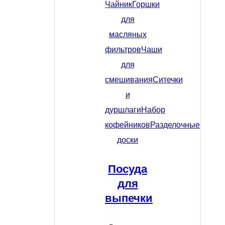
Чайник
Горшки
для
масляных
фильтров
Чаши
для
смешивания
Ситечки
и
дуршлаги
Набор
кофейников
Разделочные
доски
Посуда
для
выпечки