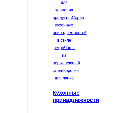
для
хранения
продуктов
Серия
кухонных
принадлежностей
в стиле
ретро
Чаши
из
нержавеющей
стали
Коробки
для ланча
Кухонные
принадлежности