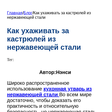
ZH
FR
Главная
/
Блог
/
Как ухаживать за кастрюлей из
нержавеющей стали
DE
ES
Как ухаживать за
PT
кастрюлей из
AR
нержавеющей стали
JA
Тег:
KO
Автор:Нэнси
Широко распространенное
использование
кухонная утварь из
нержавеющей стали
Во всем мире
достаточно, чтобы доказать его
практичность и относительную
безопасность, но нержавеющая сталь