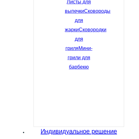
Листы для
выпечки
Сковороды
для
жарки
Сковородки
для
гриля
Мини-
грили для
барбекю
Индивидуальное решение