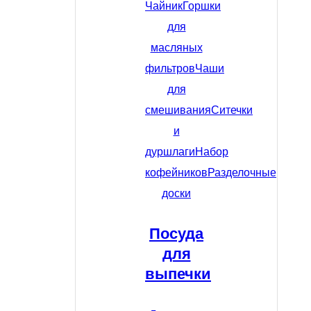
Чайник
Горшки
для
масляных
фильтров
Чаши
для
смешивания
Ситечки
и
дуршлаги
Набор
кофейников
Разделочные
доски
Посуда
для
выпечки