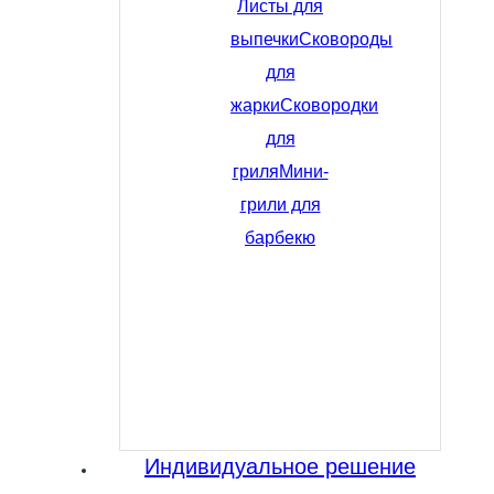
Листы для
выпечки
Сковороды
для
жарки
Сковородки
для
гриля
Мини-
грили для
барбекю
Индивидуальное решение