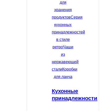
для
хранения
продуктов
Серия
кухонных
принадлежностей
в стиле
ретро
Чаши
из
нержавеющей
стали
Коробки
для ланча
Кухонные
принадлежности