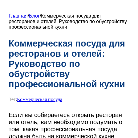
ZH
FR
Главная
/
Блог
/
Коммерческая посуда для
ресторанов и отелей: Руководство по обустройству
DE
профессиональной кухни
ES
Коммерческая посуда для
PT
ресторанов и отелей:
AR
Руководство по
JA
обустройству
KO
профессиональной кухни
Тег:
Коммерческая посуда
Если вы собираетесь открыть ресторан
или отель, вам необходимо подумать о
том, какая профессиональная посуда
должна быть на коммерческой кухне.